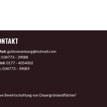
ONTAKT
ail:
gutboesenburg@hotmail.com
:
034773 – 39088
il:
0177 – 4054002
:
034773 – 39089
ve Bewirtschaftung von Dauergrünlandflächen“