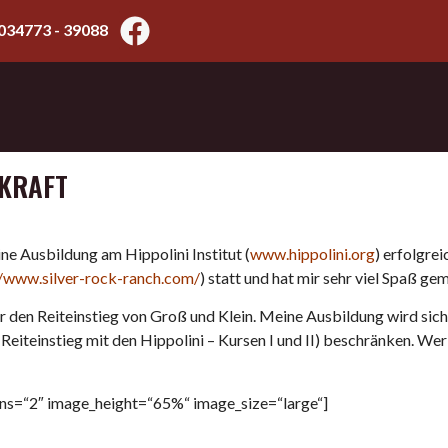
034773 - 39088
RKRAFT
ine Ausbildung am Hippolini Institut (
www.hippolini.org
) erfolgre
//www.silver-rock-ranch.com/
) statt und hat mir sehr viel Spaß ge
 den Reiteinstieg von Groß und Klein. Meine Ausbildung wird sich
 (Reiteinstieg mit den Hippolini – Kursen I und II) beschränken. We
mns=“2″ image_height=“65%“ image_size=“large“]