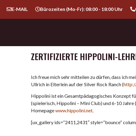
E-MAIL
Bürozeiten (Mo-Fr): 08:00 - 18:00 Uhr
ZERTIFIZIERTE HIPPOLINI-LEH
Ich freue mich sehr mitteilen zu dürfen, dass ich me
Ullrich in Elterlein auf der Silver Rock Ranch (
http:
Hippolini ist ein Gesamtpädagogisches Konzept für
(spielerisch, Hippolini – Mini Club) und 6-10 Jahre
Homepage
www.hippolini.net
.
[ux_gallery ids=“2411,2431″ style=“bounce“ colu