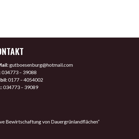
ONTAKT
ail:
gutboesenburg@hotmail.com
:
034773 – 39088
il:
0177 – 4054002
:
034773 – 39089
ve Bewirtschaftung von Dauergrünlandflächen“