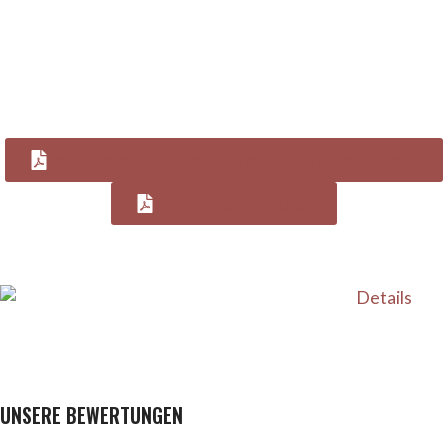
ALTERNATIVE BUCHUNG ÜBER DAS BUCHUNGSFORMULAR
UND ANZAHLUNG
Sie können Ihr Kind auch mit dem PDF Formular +
Anzahlung zu den Reiterferien anmelden.
Ich packe meinen Koffer und das muss mit
Anmeldeformular
Details
UNSERE BEWERTUNGEN