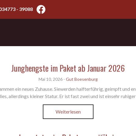
034773 - 39088
Junghengste im Paket ab Januar 2026
Mai 10, 2026
-
Gut Boesenburg
sammen ein neues Zuhause. Siewerden halfterführig, geimpft und en
es, allerdings kleiner Statur. Er ist fast zwei und ist einsehr ruh
Weiterlesen