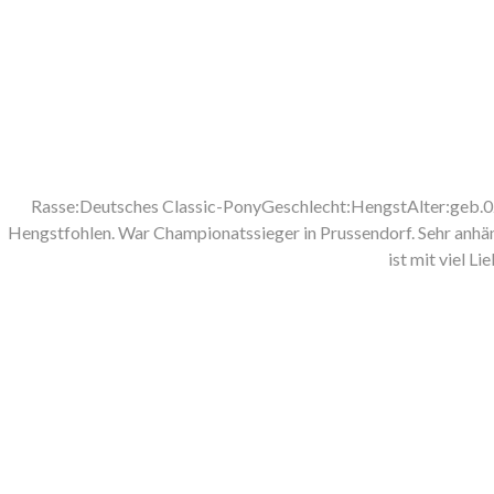
Rasse:Deutsches Classic-PonyGeschlecht:HengstAlter:geb.02
Hengstfohlen. War Championatssieger in Prussendorf. Sehr anhäng
ist mit viel L