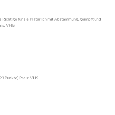
as Richtige für sie. Natürlich mit Abstammung, geimpft und
reis: VHB
93 Punkte) Preis: VHS